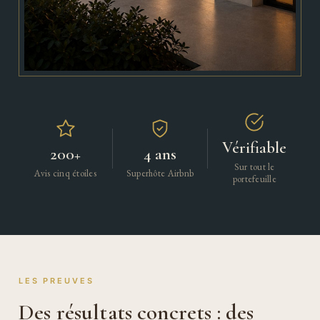
Vérifiable
200+
4 ans
Sur tout le
Avis cinq étoiles
Superhôte Airbnb
portefeuille
LES PREUVES
Des résultats concrets : des